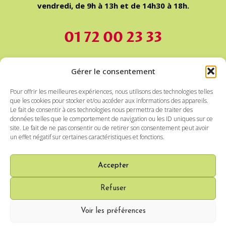
vendredi, de 9h à 13h et de 14h30 à 18h.
01 72 00 23 33
Nos devis sont Gratuits et sans engagement.
Gérer le consentement
Pour offrir les meilleures expériences, nous utilisons des technologies telles
Nous intervenons à la fois en mode prestataire et
que les cookies pour stocker et/ou accéder aux informations des appareils.
mandataire. En mandataire, le montant de la
Le fait de consentir à ces technologies nous permettra de traiter des
données telles que le comportement de navigation ou les ID uniques sur ce
rémunération des intervenant(e)s est fixé par le client
site. Le fait de ne pas consentir ou de retirer son consentement peut avoir
dans le respect de la convention collective des salariés du
un effet négatif sur certaines caractéristiques et fonctions.
particulier employeur. Notre rémunération est établie sur
devis gratuit, en fonction de la nature exacte de votre
Accepter
recherche et du niveau d’aide à la gestion souhaité.
Refuser
© 2026 Ambrille |
Conditions Générales de Services
|
Voir les préférences
Mentions légales et Confidentialité
|
Médiation à la