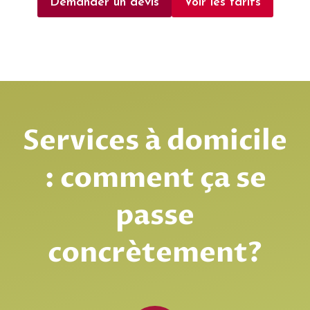
Demander un devis
Voir les tarifs
Services à domicile
: comment ça se
passe
concrètement?