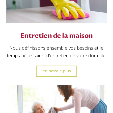
i
i
i
i
i
d
d
d
d
d
e
e
e
e
e
1
2
3
4
5
Entretien de la maison
Nous définissons ensemble vos besoins et le
temps nécessaire à l’entretien de votre domicile.
En savoir plus