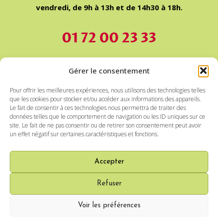
vendredi, de 9h à 13h et de 14h30 à 18h.
01 72 00 23 33
Nos devis sont Gratuits et sans engagement.
Gérer le consentement
Pour offrir les meilleures expériences, nous utilisons des technologies telles
Nous intervenons à la fois en mode prestataire et
que les cookies pour stocker et/ou accéder aux informations des appareils.
mandataire. En mandataire, le montant de la
Le fait de consentir à ces technologies nous permettra de traiter des
données telles que le comportement de navigation ou les ID uniques sur ce
rémunération des intervenant(e)s est fixé par le client
site. Le fait de ne pas consentir ou de retirer son consentement peut avoir
dans le respect de la convention collective des salariés du
un effet négatif sur certaines caractéristiques et fonctions.
particulier employeur. Notre rémunération est établie sur
devis gratuit, en fonction de la nature exacte de votre
Accepter
recherche et du niveau d’aide à la gestion souhaité.
Refuser
© 2026 Ambrille |
Conditions Générales de Services
|
Voir les préférences
Mentions légales et Confidentialité
|
Médiation à la