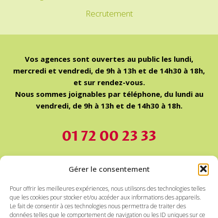
Recrutement
Vos agences sont ouvertes au public les lundi,
mercredi et vendredi, de 9h à 13h et de 14h30 à 18h,
et sur rendez-vous.
Nous sommes joignables par téléphone, du lundi au
vendredi, de 9h à 13h et de 14h30 à 18h.
01 72 00 23 33
Nos devis sont Gratuits et sans engagement.
Gérer le consentement
Pour offrir les meilleures expériences, nous utilisons des technologies telles
Nous intervenons à la fois en mode prestataire et
que les cookies pour stocker et/ou accéder aux informations des appareils.
mandataire. En mandataire, le montant de la
Le fait de consentir à ces technologies nous permettra de traiter des
données telles que le comportement de navigation ou les ID uniques sur ce
rémunération des intervenant(e)s est fixé par le client