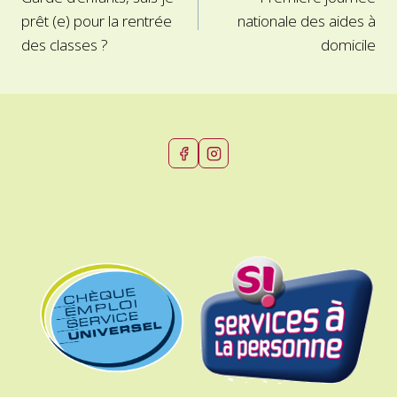
de
prêt (e) pour la rentrée
nationale des aides à
l’article
des classes ?
domicile