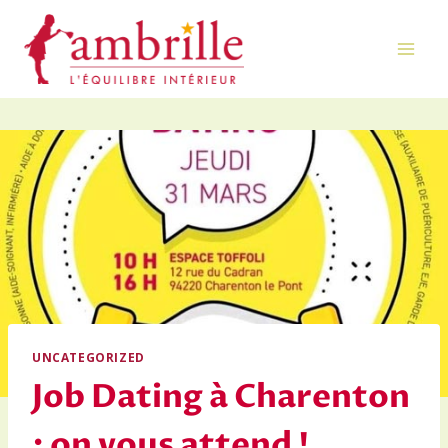
Aller
au
contenu
UNCATEGORIZED
Job Dating à Charenton
: on vous attend !