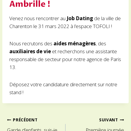
Ambrille !
Venez nous rencontrer au
Job Dating
de la ville de
Charenton le 31 mars 2022 à l’espace TOFOLI !
Nous recrutons des
aides ménagères
, des
auxiliaires de vie
et recherchons une assistante
responsable de secteur pour notre agence de Paris
13.
Déposez votre candidature directement sur notre
stand !
Navigation
PRÉCÉDENT
SUIVANT
Garde d’enfants, suis-je
Première journée